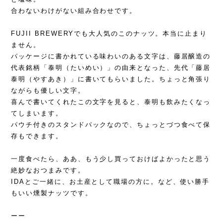
合わないわけがない組み合わせです。
FUJII BREWERYでも大人気のこのナッツ。本当に止まり
ません。
パッケージに書かれている味わいのある文字は、藤居醸造の
代表銘柄「泰明（たいめい）」の由来となった、先代「藤居
泰明（やすあき）」に書いてもらいました。ちょっと角張り
ながらも優しい文字。
喜んで書いてくれたこの文字を見ると、泰明も飲みたくなっ
てしまいます。
パウチ付きのスタンドパックなので、ちょっとづつ食べて保
存もできます。
一度食べたら、ああ、もう少し買っておけばよかったと思う
絶妙なおつまみです。
IDAとご一緒に、お土産として職場の方に。など、使い勝手
もいい燻製ナッツです。
ーー