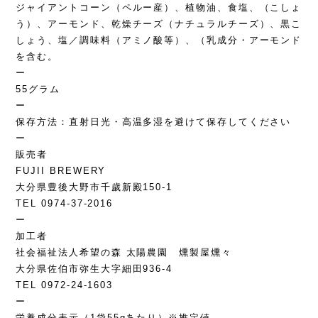
ジャイアントコーン（ペルー産）、植物油、食塩、（こしょ
う）、アーモンド、乾燥チーズ（ナチュラルチーズ）、黒こ
しょう、塩／調味料（アミノ酸等）、（乳成分・アーモンド
を含む。
ー
55グラム
ー
保存方法：直射日光・高温多湿を避けて保存してください
ー
販売者
FUJII BREWERY
大分県豊後大野市千歲新殿150-1
TEL 0974-37-2016
ー
加工者
社会福祉法人希望の森 太陽農園 燻製屋燻々
大分県佐伯市弥生大字細田936-4
TEL 0972-24-1603
ー
栄養成分表示（1袋55gあたり）※推定値