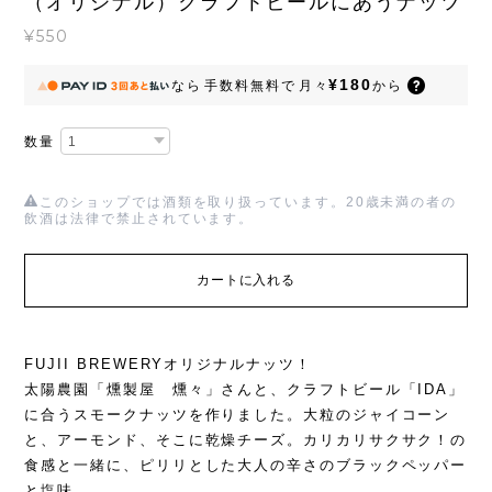
（オリジナル）クラフトビールにあうナッツ
¥550
¥180
なら
手数料無料で
月々
から
数量
このショップでは酒類を取り扱っています。20歳未満の者の
飲酒は法律で禁止されています。
カートに入れる
FUJII BREWERYオリジナルナッツ！
太陽農園「燻製屋 燻々」さんと、クラフトビール「IDA」
に合うスモークナッツを作りました。大粒のジャイコーン
と、アーモンド、そこに乾燥チーズ。カリカリサクサク！の
食感と一緒に、ピリリとした大人の辛さのブラックペッパー
と塩味。